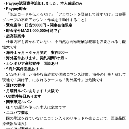
・Paypay認証案件追加しました。本人確認のみ
・Paypay即金
「認証コードを伝えるだけ」「アカウントを登録して渡すだけ」は犯罪
グループの不正アカウント作成を手助けすることに
・緊急案件！日当50000円～関東在住限定
・即金案件MAX1,000,000可能です
・超高額案件
仕事内容も書かれていない、不自然な高額報酬は犯罪を強要される可能
性大です
・海外１ヶ月～６ヶ月契約 案件300～
・海外案件あります。契約期間3ケ月～
・カンボジア高額案件 面談あり
・S海外案件面接あり
SNSを利用した海外投資詐欺や国際ロマンス詐欺、海外の仕事と称して
現地で「架け子」にされるケースも「海外案件」は危険です
・運びの案件
・月曜日ルパンあります！大阪で
・UD案件毎日あります
・関東限定ルパン
様々な隠語を使った求人は危険です
・ニコパフ業販
国の承認を得ていないニコチン入りのリキッドを売ることで、医薬品医
療機器法違反に